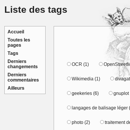
Liste des tags
Accueil
Toutes les
pages
Tags
Derniers
OCR (1)
OpenStreetM
changements
Derniers
Wikimedia (1)
divagat
commentaires
Ailleurs
geekeries (6)
gnuplot 
langages de balisage léger 
photo (2)
traitement de