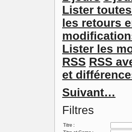
Lister toute
les retours e
modificatio
Lister les m
RSS
RSS av
et différenc
Suivant…
Filtres
Titre :