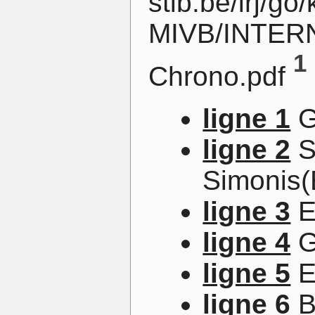
stib.be/irj/g
MIVB/INTERN
1
Chrono.pdf
ligne 1
G
ligne 2
S
Simonis(
ligne 3
E
ligne 4
G
ligne 5
E
ligne 6
B