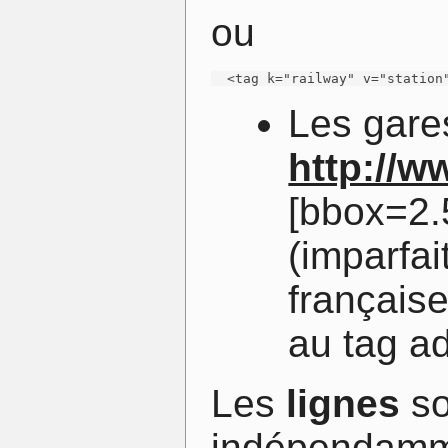
ou
  <tag k="railway" v="station
Les gare
http://w
[bbox=2.
(imparfai
française
au tag a
Les
lignes
so
indépendammen