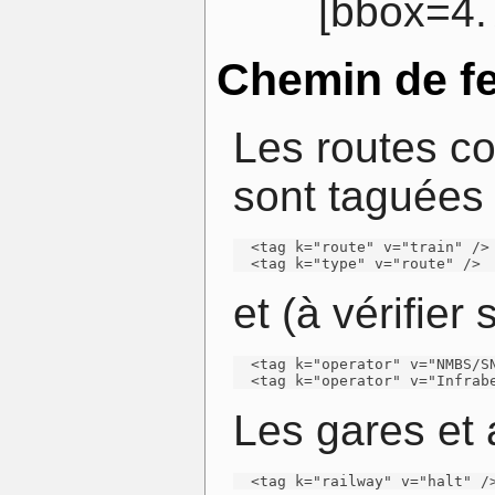
[bbox=4.
Chemin de fe
Les routes c
sont taguées
  <tag k="route" v="train" />

  <tag k="type" v="route" />
et (à vérifier
  <tag k="operator" v="NMBS/SN
  <tag k="operator" v="Infrab
Les gares et 
  <tag k="railway" v="halt" /