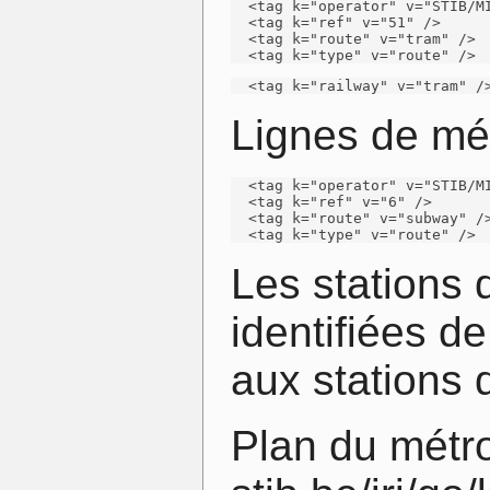
  <tag k="operator" v="STIB/MI
  <tag k="ref" v="51" /> 

  <tag k="route" v="tram" /> 

  <tag k="type" v="route" /> 
  <tag k="railway" v="tram" /
Lignes de mét
  <tag k="operator" v="STIB/MI
  <tag k="ref" v="6" /> 

  <tag k="route" v="subway" />
  <tag k="type" v="route" /> 
Les stations 
identifiées d
aux stations d
Plan du métro