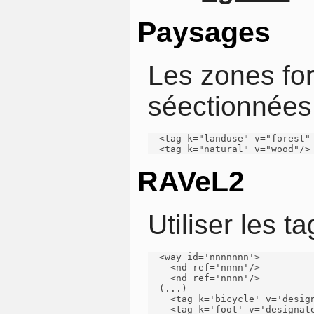
Paysages
Les zones for
séectionnées 
  <tag k="landuse" v="forest" 
  <tag k="natural" v="wood"/>
RAVeL2
Utiliser les t
  <way id='nnnnnnn'>

    <nd ref='nnnn'/>

    <nd ref='nnnn'/>

  (...)

    <tag k='bicycle' v='design
    <tag k='foot' v='designate