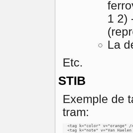
ferr
1 2)
(rep
La d
Etc.
STIB
Exemple de ta
tram:
  <tag k="color" v="orange" />
  <tag k="note" v="Van Haelen 