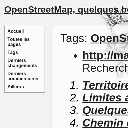
OpenStreetMap, quelques 
Accueil
Tags:
OpenS
Toutes les
pages
http://m
Tags
Derniers
Recherche
changements
Derniers
commentaires
Territoir
Ailleurs
Limites 
Quelque
Chemin 