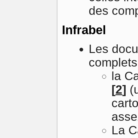
des comp
Infrabel
Les docu
complets 
la C
[
2
]
(u
cart
asse
La Ca