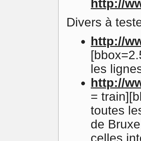
http://w
Divers à teste
http://w
[bbox=2.
les lign
http://w
= train][
toutes le
de Bruxel
celles in