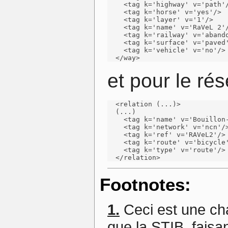
    <tag k='highway' v='path'/
    <tag k='horse' v='yes'/>

    <tag k='layer' v='1'/>

    <tag k='name' v='RaVeL 2'/
    <tag k='railway' v='abando
    <tag k='surface' v='paved'
    <tag k='vehicle' v='no'/>

  </way>
et pour le ré
  <relation (...)>

  (...)

    <tag k='name' v='Bouillon-
    <tag k='network' v='ncn'/>
    <tag k='ref' v='RAVeL2'/>

    <tag k='route' v='bicycle'
    <tag k='type' v='route'/>

  </relation>
Footnotes:
1.
Ceci est une cha
que la STIB, faisan