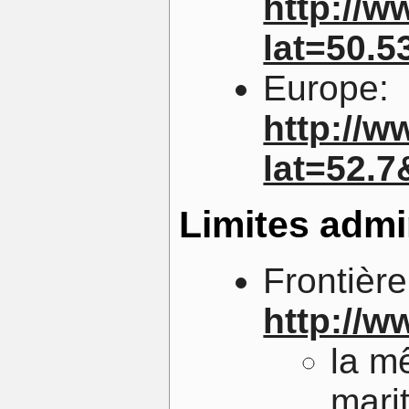
http://
lat=50.
Europe:
http://
lat=52.
Limites admi
Frontière
http://w
la m
mari