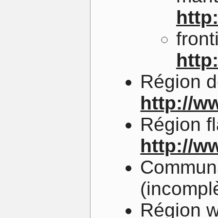
http
fron
http
Région d
http://w
Région f
http://w
Communau
(incompl
Région w