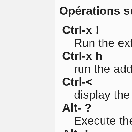
Opérations su
Ctrl-x !
Run the ex
Ctrl-x h
run the add
Ctrl-<
display the
Alt- ?
Execute th