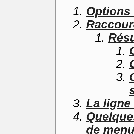
Options 
Raccourc
Résu
La lign
Quelque
de men