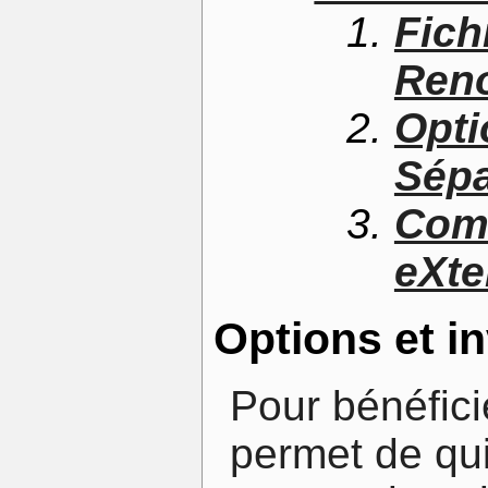
Fich
Ren
Opti
Sépa
Com
eXte
Options et i
Pour bénéficie
permet de qu