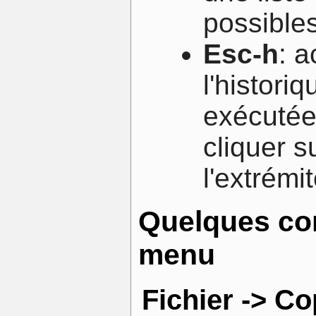
possibles
Esc-h
: 
l'histor
exécutées
cliquer 
l'extrémi
Quelques co
menu
Fichier -> C