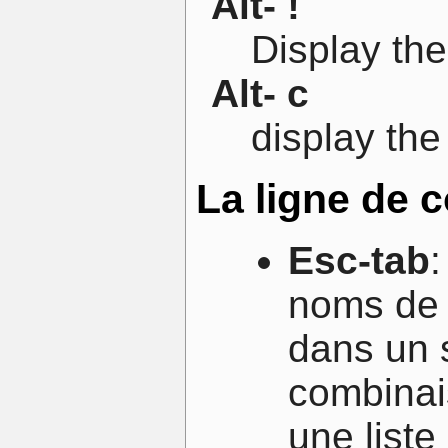
Alt- !
Display the 
Alt- c
display th
La ligne de
Esc-tab
noms de 
dans un s
combinais
une list