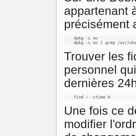
appartenant à
précisément 
    dpkg -L mc

    dpkg -L mc | grep /usr/sh
Trouver les f
personnel qui
dernières 24h 
    find ~ -ctime 0
Une fois ce de
modifier l'ord