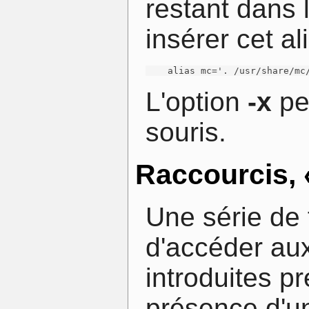
restant dans l
insérer cet a
    alias mc='. /usr/share/mc
L'option
-x
per
souris.
Raccourcis, 
Une série de f
d'accéder au
introduites p
présence d'u