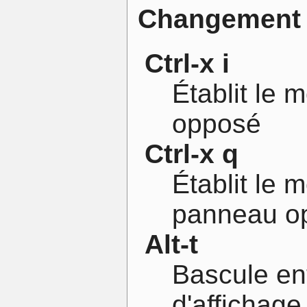
Changement d
Ctrl-x i
Établit le 
opposé
Ctrl-x q
Établit le
panneau o
Alt-t
Bascule ent
d'affichag