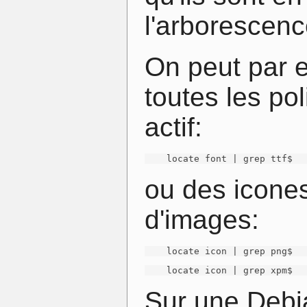
l'arborescenc
On peut par 
toutes les pol
actif:
    locate font | grep ttf$
ou des icones
d'images:
    locate icon | grep png$
    locate icon | grep xpm$
Sur une Debian