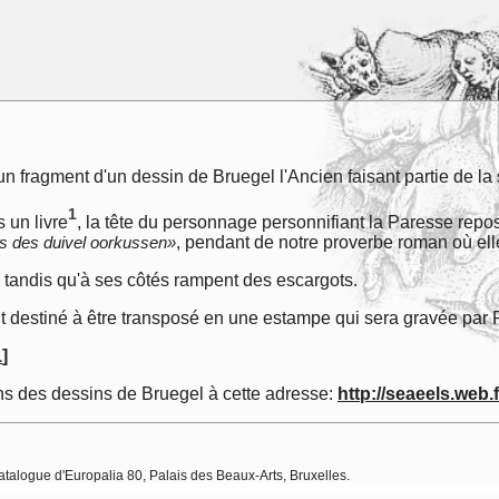
 un fragment d'un dessin de Bruegel l'Ancien faisant partie de la
1
s un livre
, la tête du personnage personnifiant la Paresse repos
is des duivel oorkussen»
, pendant de notre proverbe roman où ell
 tandis qu'à ses côtés rampent des escargots.
it destiné à être transposé en une estampe qui sera gravée par
1
]
s des dessins de Bruegel à cette adresse:
http://seaeels.web
talogue d'Europalia 80, Palais des Beaux-Arts, Bruxelles.