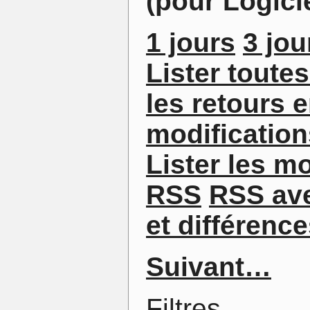
(pour Logici
1 jours
3 jou
Lister toute
les retours e
modificatio
Lister les m
RSS
RSS av
et différenc
Suivant…
Filtres