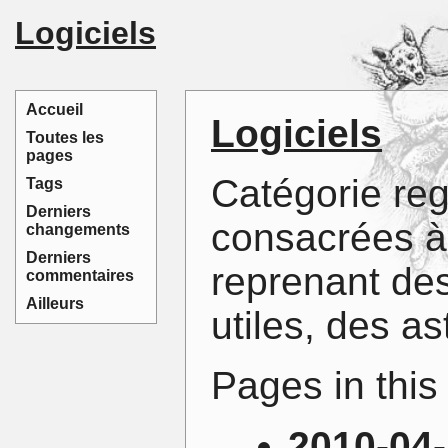
Logiciels
Accueil
Logiciels
Toutes les
pages
Catégorie re
Tags
Derniers
consacrées à
changements
Derniers
reprenant des
commentaires
Ailleurs
utiles, des as
Pages in this 
2010-04-