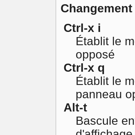
Changement d
Ctrl-x i
Établit le 
opposé
Ctrl-x q
Établit le
panneau o
Alt-t
Bascule ent
d'affichag