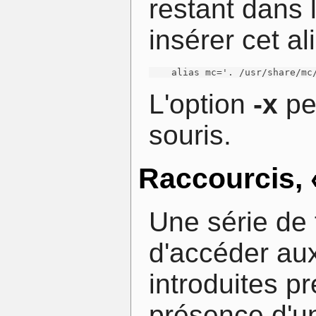
restant dans l
insérer cet a
    alias mc='. /usr/share/mc
L'option
-x
per
souris.
Raccourcis, 
Une série de f
d'accéder au
introduites p
présence d'u