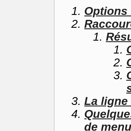
Options 
Raccourc
Résu
La lign
Quelque
de men