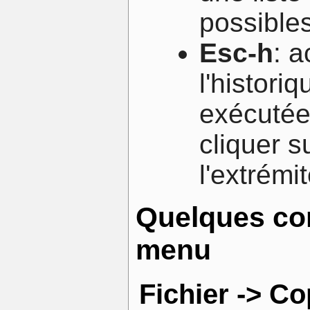
possibles
Esc-h
: 
l'histor
exécutées
cliquer 
l'extrémi
Quelques co
menu
Fichier -> C