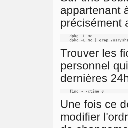
appartenant à
précisément 
    dpkg -L mc

    dpkg -L mc | grep /usr/sh
Trouver les f
personnel qui
dernières 24h 
    find ~ -ctime 0
Une fois ce de
modifier l'ord