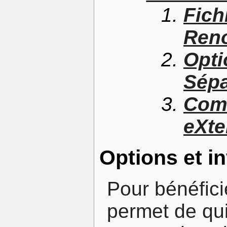
Fich
Ren
Opti
Sépa
Com
eXte
Options et i
Pour bénéficie
permet de qu