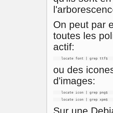
l'arborescenc
On peut par 
toutes les pol
actif:
    locate font | grep ttf$
ou des icones
d'images:
    locate icon | grep png$
    locate icon | grep xpm$
Sur une Debian