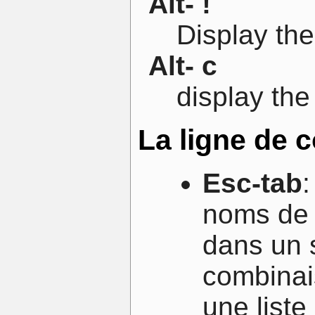
Alt- !
Display the 
Alt- c
display th
La ligne de
Esc-tab
noms de 
dans un s
combinais
une list