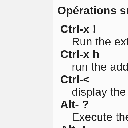
Opérations su
Ctrl-x !
Run the ex
Ctrl-x h
run the add
Ctrl-<
display the
Alt- ?
Execute th