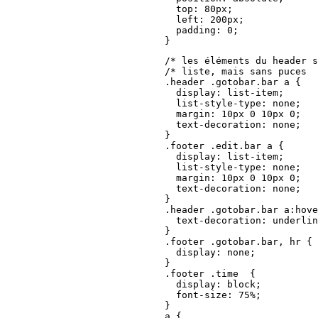
      top: 80px;

      left: 200px;

      padding: 0;

    }
    /* les éléments du header s
    /* liste, mais sans puces  
    .header .gotobar.bar a {

      display: list-item;

      list-style-type: none;

      margin: 10px 0 10px 0;

      text-decoration: none; 

    }

    .footer .edit.bar a {

      display: list-item;

      list-style-type: none;

      margin: 10px 0 10px 0;

      text-decoration: none; 

    }

    .header .gotobar.bar a:hove
      text-decoration: underlin
    }

    .footer .gotobar.bar, hr {

      display: none;

    }

    .footer .time  {

      display: block;

      font-size: 75%;

    }

    a {
