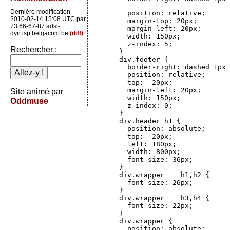
Dernière modification
      position: relative;

2010-02-14 15:08 UTC par
      margin-top: 20px;

73.66-67-87.adsl-
      margin-left: 20px;

dyn.isp.belgacom.be
(diff)
      width: 150px;

      z-index: 5;

Rechercher :
    }

    div.footer {

      border-right: dashed 1px 
      position: relative;

      top: -20px;

      margin-left: 20px;

Site animé par
      width: 150px;

Oddmuse
      z-index: 0;

    }  

    div.header h1 {

      position: absolute;

      top: -20px;

      left: 180px;

      width: 800px;

      font-size: 36px;

    }

    div.wrapper    h1,h2 {

      font-size: 26px;

    }

    div.wrapper    h3,h4 {

      font-size: 22px;

    }

    div.wrapper {

      position: absolute;
