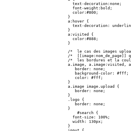
      text-decoration:none;

      font-weight:bold;

      color:#800;

    }

    a:hover {

      text-decoration: underlin
    }

    a:visited { 

      color:#888; 

    }
    /*  le cas des images uploa
    /*  [[image:nom_de_page]] q
    /*  les bordures et la coul
    a.image, a.image:visited, a
       border: none;

       background-color: #fff;

       color: #fff;

    }

    a.image image.upload {

       border: none;

    }

    .logo {

       border: none;

    }

        #search {

      font-size: 100%;

      width: 130px;

    }

    input {
