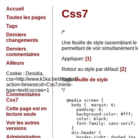
Accueil
Css7
Toutes les pages
Tags
/*
Derniers
changements
Une feuille de style rassemblant l
permettant de voir simultanément le
Derniers
commentaires
Appliquer:
[
1
]
Ailleurs
Retour au style par défaut:
[
2
]
Cookie : Desidia,
css=http://www.k1ka.be/desidia/?
Tags:
feuille de style
action=browse;id=Css7;mime-
type=text/css;raw=1
*/
Commentaires
Css7
  @media screen {

    body {  margin: 0;

Cette page est en
      padding: 0;

lecture seule
      background-color: #fff;

      color: black;

Voir les autres
      font-family: sans-serif;

versions
    }

    div.header {

Administration
      border-right: dashed 1px 