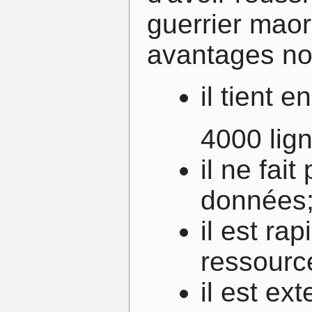
guerrier mao
avantages no
il tient e
4000 lig
il ne fai
données
il est r
ressourc
il est ex