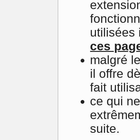
extension
fonctionn
utilisées
ces pag
malgré l
il offre d
fait utilis
ce qui n
extrêmem
suite.