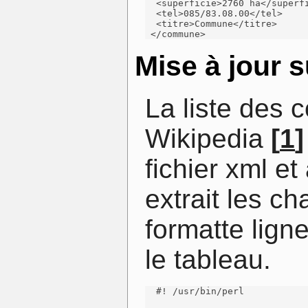
  <superficie>2760 ha</superfi
  <tel>085/83.08.00</tel>

  <titre>Commune</titre>

 </commune>
Mise à jour 
La liste des
Wikipedia
[
1
]
fichier xml et
extrait les c
formatte lign
le tableau.
  #! /usr/bin/perl
