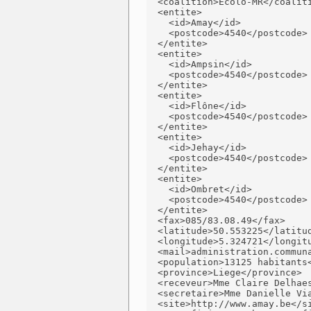
  <coalition>Ecolo-MR</coaliti
  <entite>

    <id>Amay</id>

    <postcode>4540</postcode>

  </entite>

  <entite>

    <id>Ampsin</id>

    <postcode>4540</postcode>

  </entite>

  <entite>

    <id>Flône</id>

    <postcode>4540</postcode>

  </entite>

  <entite>

    <id>Jehay</id>

    <postcode>4540</postcode>

  </entite>

  <entite>

    <id>Ombret</id>

    <postcode>4540</postcode>

  </entite>

  <fax>085/83.08.49</fax>

  <latitude>50.553225</latitud
  <longitude>5.324721</longitu
  <mail>administration.communa
  <population>13125 habitants<
  <province>Liege</province>

  <receveur>Mme Claire Delhaes
  <secretaire>Mme Danielle Via
  <site>http://www.amay.be</si