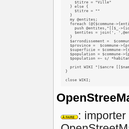
      $titre = "Ville" 

    } else {

      $titre = "" 

    }

    my @entites;

    foreach (@{$commune->{enti
      push @entites,"[[$_->{id
      $entites = join(', ',@en
    }

    $arrondissement =  $commun
    $province =  $commune->{pr
    $superficie = $commune->{s
    $population = $commune->{p
    $population =~ s/ *habitan
    print WIKI "|$ancre [[$na
  }

  close WIKI;

OpenStreeM
: importe
OpenStreetM