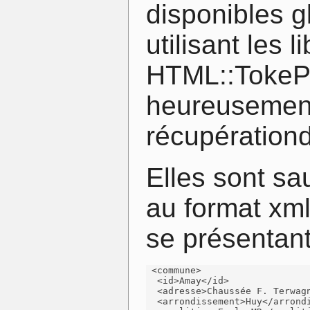
disponibles g
utilisant les l
HTML::TokePa
heureusement
récupération
Elles sont s
au format xm
se présentant
 <commune>

  <id>Amay</id>

  <adresse>Chaussée F. Terwagn
  <arrondissement>Huy</arrondi