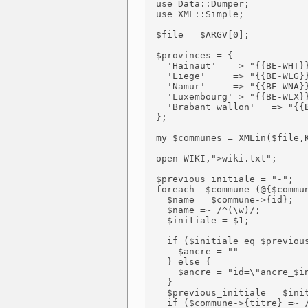
  use Data::Dumper;

  use XML::Simple;

  $file = $ARGV[0];

  $provinces = {

    'Hainaut'   => "{{BE-WHT}}
    'Liege'     => "{{BE-WLG}}
    'Namur'     => "{{BE-WNA}}
    'Luxembourg'=> "{{BE-WLX}}
    'Brabant wallon'   => "{{B
  };

  my $communes = XMLin($file,K
  open WIKI,">wiki.txt";

  $previous_initiale = "-";

  foreach  $commune (@{$commun
    $name = $commune->{id};

    $name =~ /^(\w)/;

    $initiale = $1;

    if ($initiale eq $previous
      $ancre = ""

    } else {

      $ancre = "id=\"ancre_$in
    }

    $previous_initiale = $init
    if ($commune->{titre} =~ /