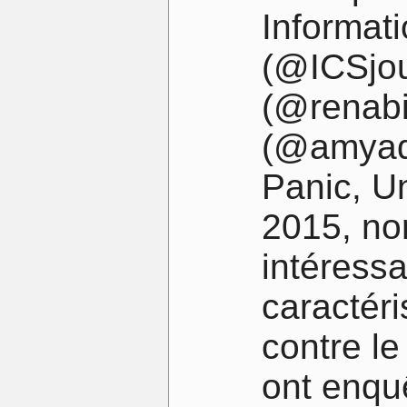
Informat
(@ICSjou
(@renabi
(@amyade
Panic, Un
2015, non
intéress
caractéri
contre l
ont enquê