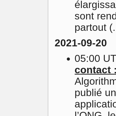
élargissa
sont rend
partout (.
2021-09-20
05:00 U
contact 
Algorith
publié un
applicati
l’ONG, le