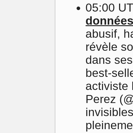
05:00 U
donnée
abusif, 
révèle s
dans ses
best-sell
activiste
Perez (
invisibles
pleineme