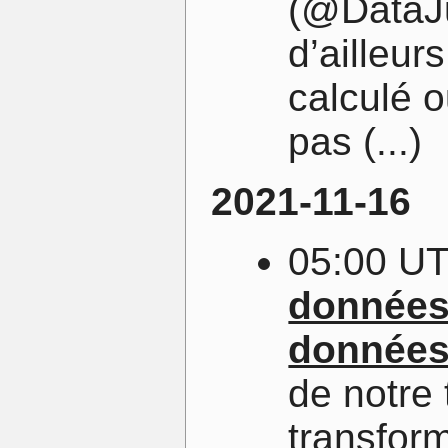
(@DataJu
d’ailleur
calculé 
pas (...)
2021-11-16
05:00 U
données 
données 
de notre 
transfor