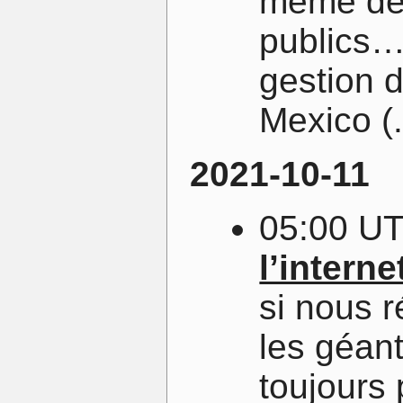
même de 
publics… 
gestion 
Mexico (.
2021-10-11
05:00 U
l’interne
si nous r
les géant
toujours