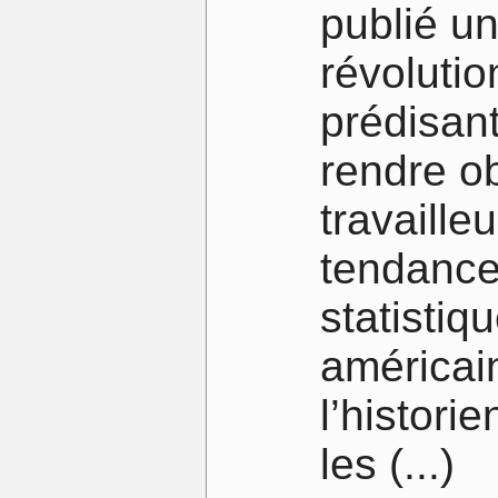
publié un
révolutio
prédisant
rendre ob
travaille
tendance 
statistiq
américain
l’histori
les (...)