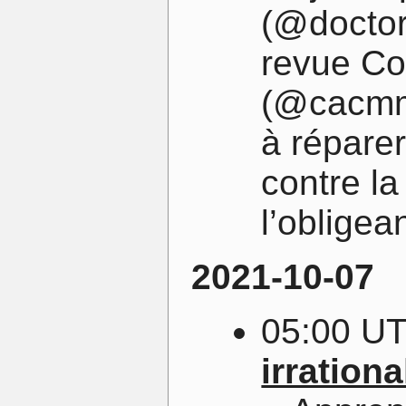
(@doctor
revue Co
(@cacmma
à réparer
contre l
l’obligeant
2021-10-07
05:00 U
irration