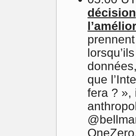
décision
l’amélior
prennent
lorsqu’il
données,
que l’Inte
fera ? »,
anthropol
@bellmar
OneZero.