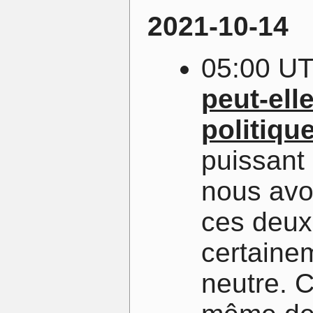
2021-10-14
05:00 U
peut-ell
politiqu
puissant 
nous avo
ces deux
certaine
neutre. C