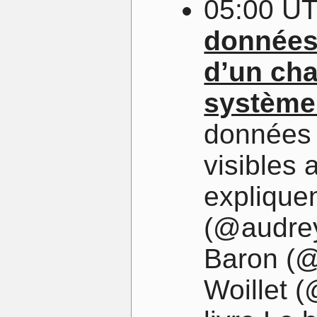
05:00 U
données 
d’un cha
système
données 
visibles 
explique
(@audrey
Baron (@
Woillet 