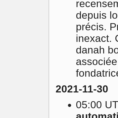
recensem
depuis lo
précis. P
inexact.
danah bo
associée
fondatrice
2021-11-30
05:00 U
automati