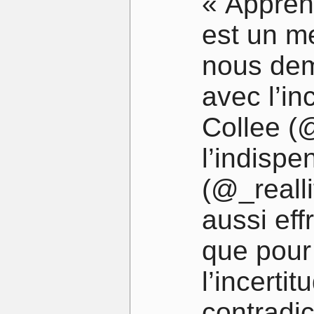
« Apprend
est un m
nous dem
avec l’in
Collee (
l’indispe
(@_reall
aussi ef
que pour 
l’incert
contradic