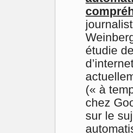
compréh
journalis
Weinberg
étudie de
d’interne
actuelle
(« à temp
chez Goog
sur le su
automatis