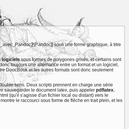
tes_avec_Pandoc
?
|Pandoc]] sous une forme graphique, à titre
s
logiciels
sous formes de polygones grisés, et certains sont
donc toujours une alternance entre un format et un logiciel,
entre DoocBook et les autres formats sont donc seulement
à double sens. Deux scripts prennent en charge une série
oive sauvegarder le document latex, puis appeler
pdflatex
,
l (qu'il s'agisse d'un fichier local ou distant) vers le
ontre le raccourci sous forme de flèche en trait plein, et les