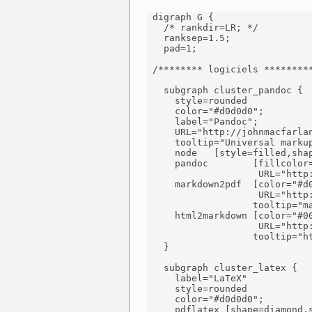
 digraph G {

   /* rankdir=LR; */

   ranksep=1.5;

   pad=1;

 /******** logiciels *********
   subgraph cluster_pandoc {

     style=rounded

     color="#d0d0d0";

     label="Pandoc";

     URL="http://johnmacfarlan
     tooltip="Universal markup
     node   [style=filled,shap
     pandoc        [fillcolor=
                    URL="http:
     markdown2pdf  [color="#d0
                    URL="http:
 		   tooltip="markdown2pdf is a wrapper around pandoc"];

     html2markdown [color="#00
                    URL="http
 		   tooltip="html2markdown is a wrapper around pandoc"];

   }  

   subgraph cluster_latex {

     label="LaTeX"

     style=rounded

     color="#d0d0d0";

     pdflatex [shape=diamond,s