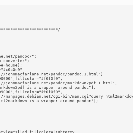
************************/

e.net/pandoc/";

 converter";

e=house];

"#c0c0c0"

//johnmacfarlane.net/pandoc/pandoc.1.html"]

0000",fillcolor="#f0f0f0",

//johnmacfarlane.net/pandoc/markdown2pdf.1.html",

9000",fillcolor="#f0f0f0",

://manpages.debian.net/cgi-bin/man.cgi?query=html2markdow
tyle=filled,fillcolor=lightgrey,
