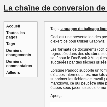
La chaîne de conversion d
Accueil
Tags:
langages de balisage lég
Toutes les
Ceci est une présentation des p
pages
d'exercice pour utiliser Graphviz.
Tags
Les
formats
de documents (pdf, d
Derniers
regroupés dans des
clusters
, so
changements
sauf pour le DocBook XML qui est 
Derniers
suggérées par des flèches grisées
commentaires
Lorsque Pandoc supporte un format
Ailleurs
d'étapes intermédiaires.
markdo
supprimer les fichiers de travail (.
markdown, ce qui peut être utile p
étapes sous-jacentes sous forme d
Aperçu: