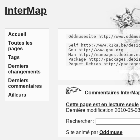
InterMap
Accueil
 Oddmusesite http://www.oddmu
Toutes les
 Self http://www.k1ka.be/desid
pages
 Gnu http://www.gnu.org

 Man http://manpages.debian.ne
Tags
 Package http://packages.debi
 Paquet_Debian http://package
Derniers
changements
Derniers
commentaires
Commentaires InterMa
Ailleurs
Cette page est en lecture seule
Dernière modification 2010-05-0
Rechercher :
Site animé par
Oddmuse