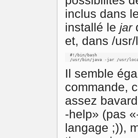
possibilités d
inclus dans le
installé le
d
jar
et, dans /usr/l
  #!/bin/bash

  /usr/bin/java -jar /usr/loc
Il semble éga
commande, co
assez bavard
-help» (pas «
langage ;)), m