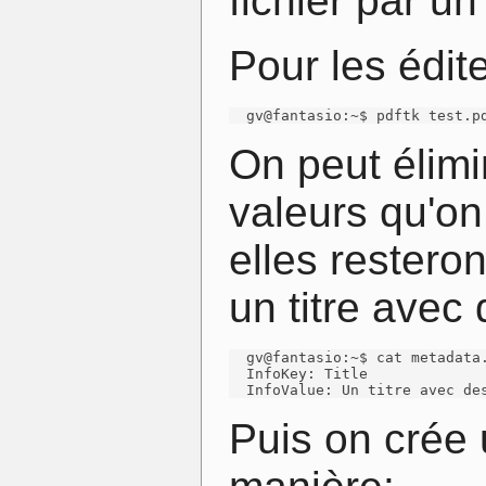
fichier par un 
Pour les édit
  gv@fantasio:~$ pdftk test.p
On peut élimi
valeurs qu'on
elles resteron
un titre avec
  gv@fantasio:~$ cat metadata.
  InfoKey: Title

  InfoValue: Un titre avec de
Puis on crée