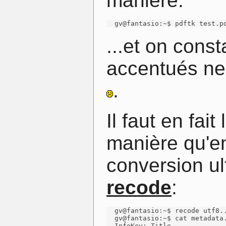
manière:
  gv@fantasio:~$ pdftk test.p
...et on cons
accentués ne 
.
Il faut en fa
manière qu'e
conversion ul
recode
:
  gv@fantasio:~$ recode utf8..
  gv@fantasio:~$ cat metadata.
  InfoKey: Title
