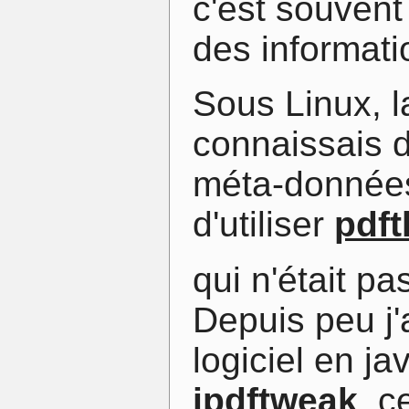
c'est souvent
des informati
Sous Linux, l
connaissais d
méta-données 
d'utiliser
pdft
qui n'était pa
Depuis peu j'a
logiciel en j
jpdftweak
, c