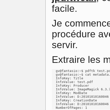
facile.
Je commence
procédure ave
servir.
Extraire les 
  gv@fantasio:~$ pdftk test.pd
  gv@fantasio:~$ cat metadata.
  InfoKey: Title

  InfoValue: test.pdf

  InfoKey: Producer

  InfoValue: ImageMagick 6.3.7
  InfoKey: ModDate

  InfoValue: D:20101010160046

  InfoKey: CreationDate

  InfoValue: D:20101010160046

  NumberOfPages: 1