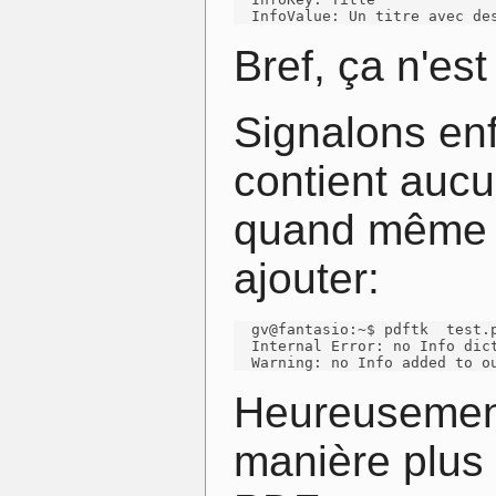
  InfoValue: Un titre avec de
Bref, ça n'est
Signalons en
contient auc
quand même a
ajouter:
  gv@fantasio:~$ pdftk  test.
  Internal Error: no Info dict
  Warning: no Info added to o
Heureusemen
manière plus i