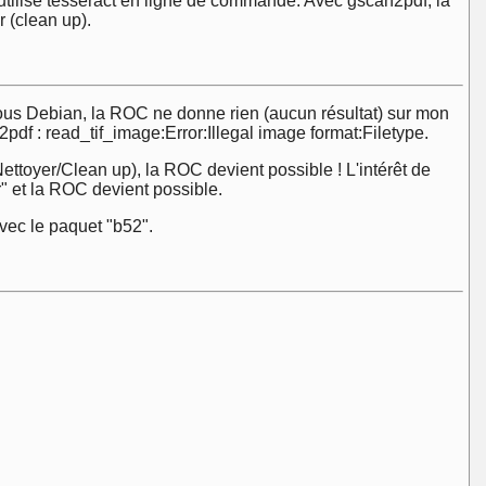
 utilise tesseract en ligne de commande. Avec gscan2pdf, la
 (clean up).
 sous Debian, la ROC ne donne rien (aucun résultat) sur mon
df : read_tif_image:Error:Illegal image format:Filetype.
ettoyer/Clean up), la ROC devient possible ! L'intérêt de
r" et la ROC devient possible.
avec le paquet "b52".