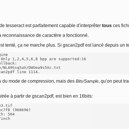
e tesseract est parfaitement capable d'interprêter
tous
ces fich
a reconnaissance de caractère a fonctionné.
st tenté, ça ne marche plus. Si gscan2pdf est lancé depuis un te
ine

Only 1,2,4,5,6,8 bpp are supported:16

llback:

/NLA9Ssq5aV/DWUea9s5Xc.txt

can2pdf line 1114.
as du mode de compression, mais des
Bits/Sample
, qu'on peut t
ée à partir de gscan2pdf, est bien en 16bits:
3.tif 

c7f8 (968696)

h: 504

inch
