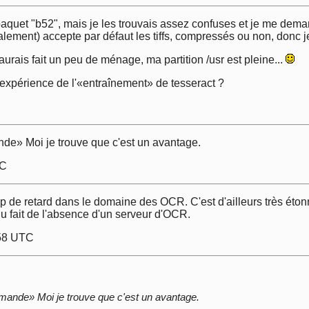
aquet "b52", mais je les trouvais assez confuses et je me demand
alement) accepte par défaut les tiffs, compressés ou non, donc j
'aurais fait un peu de ménage, ma partition /usr est pleine...
 l'expérience de l'«entraînement» de tesseract ?
C
nde» Moi je trouve que c'est un avantage.
TC
 de retard dans le domaine des OCR. C'est d'ailleurs très étonn
u fait de l'absence d'un serveur d'OCR.
:58 UTC
mmande» Moi je trouve que c'est un avantage.