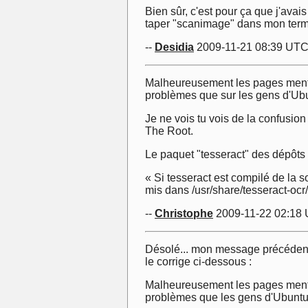
Bien sûr, c'est pour ça que j'avais
taper "scanimage" dans mon termin
--
Desidia
2009-11-21 08:39 UT
Malheureusement les pages mentio
problèmes que sur les gens d'Ub
Je ne vois tu vois de la confusion
The Root.
Le paquet "tesseract" des dépôts
« Si tesseract est compilé de la s
mis dans /usr/share/tesseract-ocr
--
Christophe
2009-11-22 02:18
Désolé... mon message précédent e
le corrige ci-dessous :
Malheureusement les pages mentio
problèmes que les gens d'Ubuntu