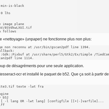
min-is-black

0 lhs

 image plane

V/8SVdkwLXUI.tif

a follows
 de «nettoyage» (unpaper) ne fonctionne plus non plus:
e non reconnu at /usr/bin/gscan2pdf line 1394.

llback:

::Gdk::Pixbuf at /usr/share/perl5/Gtk2/Ex/Simple /TiedCom
can2pdf line 1114.
oup de désagréments pour une seule application.
 tesseract-ocr et installé le paquet de b52. Que ça soit à partir
te3.tif texte -lwt fra

gine

 b52

 [ -l lang OR -lwt lang] [configfile [[+|-]varfile]...

ff
