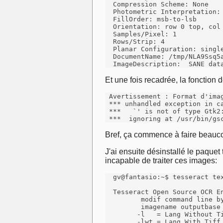
  Compression Scheme: None

  Photometric Interpretation: 
  FillOrder: msb-to-lsb

  Orientation: row 0 top, col 
  Samples/Pixel: 1

  Rows/Strip: 4

  Planar Configuration: single
  DocumentName: /tmp/NLA9Ssq5a
  ImageDescription:  SANE dat
Et une fois recadrée, la fonction
 Avertissement : Format d'imag
 *** unhandled exception in ca
 ***   `' is not of type Gtk2
 ***  ignoring at /usr/bin/gs
Bref, ça commence à faire beauc
J'ai ensuite désinstallé le paquet
incapable de traiter ces images:
  gv@fantasio:~$ tesseract tex
  Tesseract Open Source OCR En
         modif command line by
         imagename outputbase
        -l   = Lang Without Ti
        -lwt = Lang With Tiff
