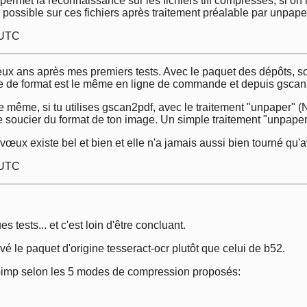
permet la reconnaissance sur les fichiers tiff compressés, si on
possible sur ces fichiers après traitement préalable par unpaper
 UTC
 deux ans après mes premiers tests. Avec le paquet des dépôts,
me de format est le même en ligne de commande et depuis gscan2p
e même, si tu utilises gscan2pdf, avec le traitement "unpaper" (N
 te soucier du format de ton image. Un simple traitement "unpape
 vœux existe bel et bien et elle n'a jamais aussi bien tourné qu'
 UTC
es tests... et c'est loin d'être concluant.
vé le paquet d'origine tesseract-ocr plutôt que celui de b52.
ec Gimp selon les 5 modes de compression proposés: