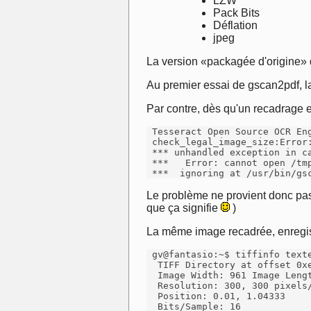
LZW
Pack Bits
Déflation
jpeg
La version «packagée d'origine» d
Au premier essai de gscan2pdf, l
Par contre, dès qu'un recadrage e
 Tesseract Open Source OCR Eng
 check_legal_image_size:Error:
 *** unhandled exception in ca
 ***   Error: cannot open /tmp
 ***  ignoring at /usr/bin/gs
Le problème ne provient donc p
que ça signifie
)
La même image recadrée, enregistr
 gv@fantasio:~$ tiffinfo texte
  TIFF Directory at offset 0xe
  Image Width: 961 Image Lengt
  Resolution: 300, 300 pixels/
  Position: 0.01, 1.04333

  Bits/Sample: 16
