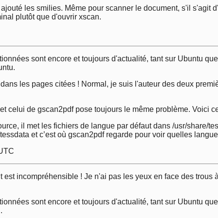
 ajouté les smilies. Même pour scanner le document, s'il s'agit d'un
al plutôt que d'ouvrir xscan.
C
nnées sont encore et toujours d'actualité, tant sur Ubuntu que 
untu.
 dans les pages citées ! Normal, je suis l'auteur des deux premiè
 et celui de gscan2pdf pose toujours le même problème. Voici ce
ource, il met les fichiers de langue par défaut dans /usr/share/te
/tessdata et c’est où gscan2pdf regarde pour voir quelles langues
 UTC
st incompréhensible ! Je n'ai pas les yeux en face des trous à 
nnées sont encore et toujours d'actualité, tant sur Ubuntu que 
.