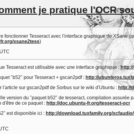
omment je pratique l'OCR so
ire fonctionner Tesseract avec l'interface graphique de XSane (qui
-fr.org/xsane2tess
)
3 UTC
 que Tesseract est utilisable avec une interface graphique :
http:
 paquet "b52" pour Tesseract + gscan2pdf :
http://ubunteros.tuxf
 l'article sur gscan2pdf de Sorbus sur le wiki d'Ubuntu :
http:/
lle version du "paquet b52" de tesseract, compilation assurée p
 d'être de ce paquet :
http://doc.ubuntu-fr.org/tesseract-ocr
" est disponible ici :
http://download.tuxfamily.org/xcfaudio
 UTC