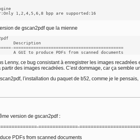
gine

:Only 1,2,4,5,6,8 bpp are supported:16

 version de gscan2pdf que la mienne
pdf

     Description

====-============================================

      A GUI to produce PDFs from scanned documents
us Lenny, ce bug consistant à enregistrer les images recadrées 
à partir des images recadrées. C'est dommage, car ça semble un
gscan2pdf, l'installation du paquet de b52, comme je le pensais, 
C
 même version de gscan2pdf :
+++-==============-==============-===================
produce PDFs from scanned documents