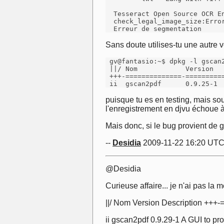
  Tesseract Open Source OCR En
  check_legal_image_size:Error
  Erreur de segmentation
Sans doute utilises-tu une autre
 gv@fantasio:~$ dpkg -l gscan2
 ||/ Nom            Version   
 +++-==============-==========
 ii  gscan2pdf      0.9.25-1 
puisque tu es en testing, mais so
l'enregistrement en djvu échoue 
Mais donc, si le bug provient de 
--
Desidia
2009-11-22 16:20 UT
@Desidia
Curieuse affaire... je n'ai pas la
||/ Nom Version Description 
ii gscan2pdf 0.9.29-1 A GUI to 