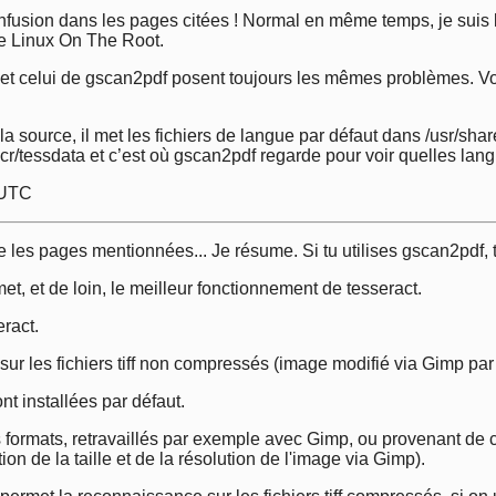
confusion dans les pages citées ! Normal en même temps, je suis
ste Linux On The Root.
 et celui de gscan2pdf posent toujours les mêmes problèmes. Vo
la source, il met les fichiers de langue par défaut dans /usr/sha
cr/tessdata et c’est où gscan2pdf regarde pour voir quelles lang
 UTC
ire les pages mentionnées... Je résume. Si tu utilises gscan2pdf, 
et, et de loin, le meilleur fonctionnement de tesseract.
eract.
sur les fichiers tiff non compressés (image modifié via Gimp pa
t installées par défaut.
 formats, retravaillés par exemple avec Gimp, ou provenant de c
on de la taille et de la résolution de l'image via Gimp).