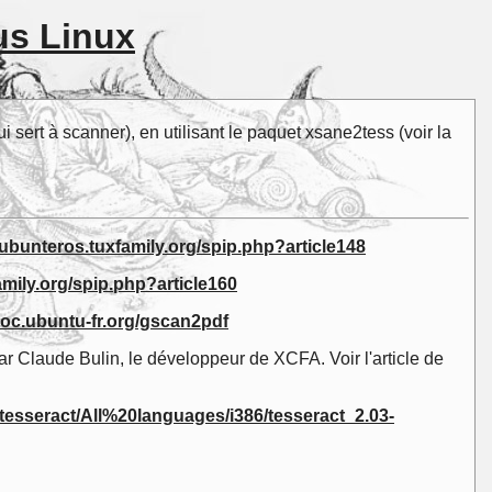
us Linux
 sert à scanner), en utilisant le paquet xsane2tess (voir la
//ubunteros.tuxfamily.org/spip.php?article148
amily.org/spip.php?article160
/doc.ubuntu-fr.org/gscan2pdf
ar Claude Bulin, le développeur de XCFA. Voir l'article de
/tesseract/All%20languages/i386/tesseract_2.03-