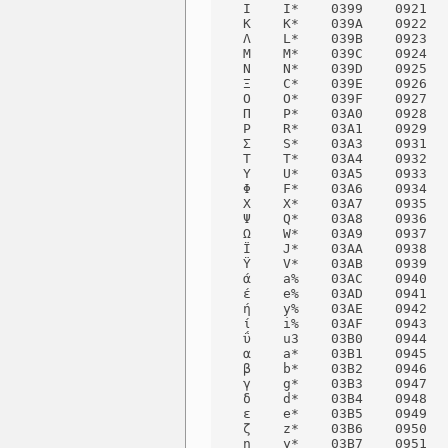
    Ι    I*    0399    0921   
    Κ    K*    039A    0922   
    Λ    L*    039B    0923   
    Μ    M*    039C    0924   
    Ν    N*    039D    0925   
    Ξ    C*    039E    0926   
    Ο    O*    039F    0927   
    Π    P*    03A0    0928   
    Ρ    R*    03A1    0929   
    Σ    S*    03A3    0931   
    Τ    T*    03A4    0932   
    Υ    U*    03A5    0933   
    Φ    F*    03A6    0934   
    Χ    X*    03A7    0935   
    Ψ    Q*    03A8    0936   
    Ω    W*    03A9    0937   
    Ϊ    J*    03AA    0938   
    Ϋ    V*    03AB    0939   
    ά    a%    03AC    0940   
    έ    e%    03AD    0941   
    ή    y%    03AE    0942   
    ί    i%    03AF    0943   
    ΰ    u3    03B0    0944  
    α    a*    03B1    0945   
    β    b*    03B2    0946   
    γ    g*    03B3    0947   
    δ    d*    03B4    0948   
    ε    e*    03B5    0949   
    ζ    z*    03B6    0950   
    η    y*    03B7    0951   