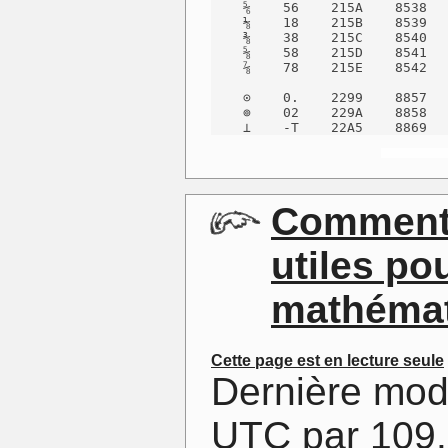
    ⅚    56    215A    8538   
    ⅛    18    215B    8539   
    ⅜    38    215C    8540   
    ⅝    58    215D    8541   
    ⅞    78    215E    8542   
    ⊙    0.    2299    8857   
    ⊚    02    229A    8858   
    ⊥    -T    22A5    8869  
Commenta
utiles po
mathéma
Cette page est en lecture seule
Dernière mod
UTC par 109