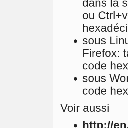
dans la 
ou Ctrl+v
hexadéc
sous Lin
Firefox: 
code hex
sous Wor
code hex
Voir aussi
http://e