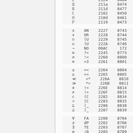
    ℚ          211a    8474   
    ℝ          211d    8477   
    ℂ          2102    8450   
    ℍ          210d    8461   
    ℙ          2119    8473  
    ∧    AN    2227    8743   
    ∨    OR    2228    8744   
    ∩    (U    2229    8745   
    ∪    )U    222A    8746   
    ¬    NO    00AC     172   
    ≅    ?=    2245    8773   
    ≠    !=    2260    8800   
    ≡    =3    2261    8801  
    ≤    =<    2264    8804   
    ≥    >=    2265    8805   
    ≪    <*    226A    8810  
    ≫    *>    226B    8811  
    ≮    !<    226E    8814   
    ≯    !>    226F    8815   
    ⊂    (C    2282    8834   
    ⊃    )C    2283    8835   
    ⊆    (_    2286    8838   
    ⊇    )_    2287    8839  
    ∀    FA    2200    8704   
    ∂    dP    2202    8706   
    ∃    TE    2203    8707   
    ∅    /0    2205    8709   