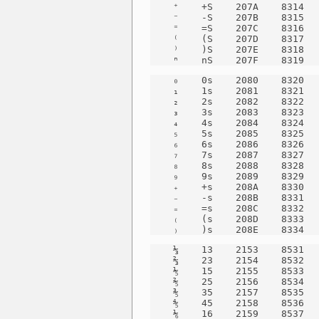
    ⁺    +S    207A    8314   
    ⁻    -S    207B    8315   
    ⁼    =S    207C    8316   
    ⁽    (S    207D    8317   
    ⁾    )S    207E    8318   
    ⁿ    nS    207F    8319  
    ₀    0s    2080    8320   
    ₁    1s    2081    8321   
    ₂    2s    2082    8322   
    ₃    3s    2083    8323   
    ₄    4s    2084    8324   
    ₅    5s    2085    8325   
    ₆    6s    2086    8326   
    ₇    7s    2087    8327   
    ₈    8s    2088    8328   
    ₉    9s    2089    8329   
    ₊    +s    208A    8330   
    ₋    -s    208B    8331   
    ₌    =s    208C    8332   
    ₍    (s    208D    8333   
    ₎    )s    208E    8334  
    ⅓    13    2153    8531   
    ⅔    23    2154    8532   
    ⅕    15    2155    8533   
    ⅖    25    2156    8534   
    ⅗    35    2157    8535   
    ⅘    45    2158    8536   
    ⅙    16    2159    8537   