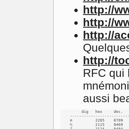
http://w
http://
http://a
Quelques
http://to
RFC qui l
mnémoniq
aussi be
         dig   hex     dec.   
    --------------------------
    ∅          2205    8709   
    ℕ          2115    8469   
    ℤ          2124    8484   