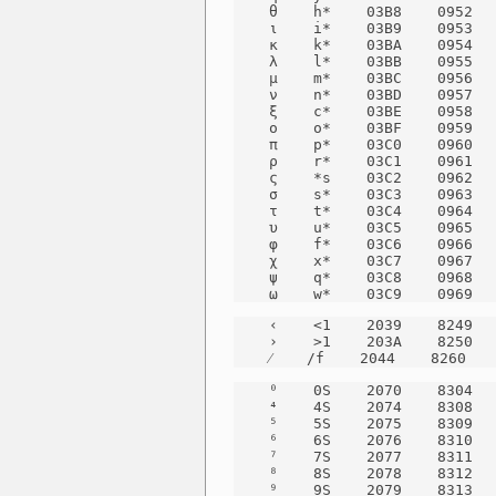
    θ    h*    03B8    0952   
    ι    i*    03B9    0953   
    κ    k*    03BA    0954   
    λ    l*    03BB    0955   
    μ    m*    03BC    0956   
    ν    n*    03BD    0957   
    ξ    c*    03BE    0958   
    ο    o*    03BF    0959   
    π    p*    03C0    0960   
    ρ    r*    03C1    0961   
    ς    *s    03C2    0962   
    σ    s*    03C3    0963   
    τ    t*    03C4    0964   
    υ    u*    03C5    0965   
    φ    f*    03C6    0966   
    χ    x*    03C7    0967   
    ψ    q*    03C8    0968   
    ω    w*    03C9    0969  
    ‹    <1    2039    8249   
    ›    >1    203A    8250   
    ⁄    /f    2044    8260   
    ⁰    0S    2070    8304   
    ⁴    4S    2074    8308   
    ⁵    5S    2075    8309   
    ⁶    6S    2076    8310   
    ⁷    7S    2077    8311   
    ⁸    8S    2078    8312   
    ⁹    9S    2079    8313   