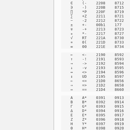
    ∈    (-    2208    8712   
    ∋    -)    220B    8715   
    ∏    *P    220F    8719   
    ∑    +Z    2211    8721   
    −    -2    2212    8722   
    ±    +-    00b1    177    
    ∓    -+    2213    8723   
    ∗    *-    2217    8727   
    √    RT    221A    8730   
    ∝    0(    221D    8733   
    ∞    00    221E    8734  
    ←    <-    2190    8592   
    ↑    -!    2191    8593   
    →    ->    2192    8594   
    ↓    -v    2193    8595   
    ↔    <>    2194    8596   
    ↕    UD    2195    8597   
    ⇐    <=    21D0    8656   
    ⇒    =>    21D2    8658   
    ⇔    ==    21D4    8660  
    Α    A*    0391    0913   
    Β    B*    0392    0914   
    Γ    G*    0393    0915   
    Δ    D*    0394    0916   
    Ε    E*    0395    0917   
    Ζ    Z*    0396    0918   
    Η    Y*    0397    0919   
    Θ    H*    0398    0920   