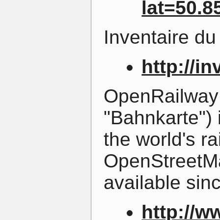
lat=50.
Inventaire du
http://in
OpenRailwayM
"Bahnkarte") 
the world's ra
OpenStreetMa
available sin
http://