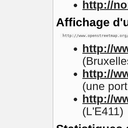
http://n
Affichage d'u
 http://www.openstreetmap.org
http://
(Bruxelle
http://
(une port
http://w
(L'E411)