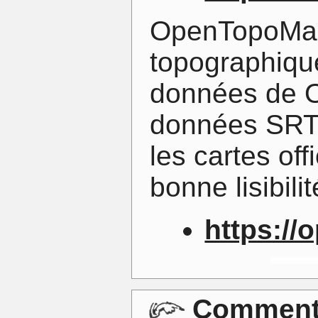
OpenTopoMap
topographique
données de 
données SRTM
les cartes off
bonne lisibili
https:/
Commenta