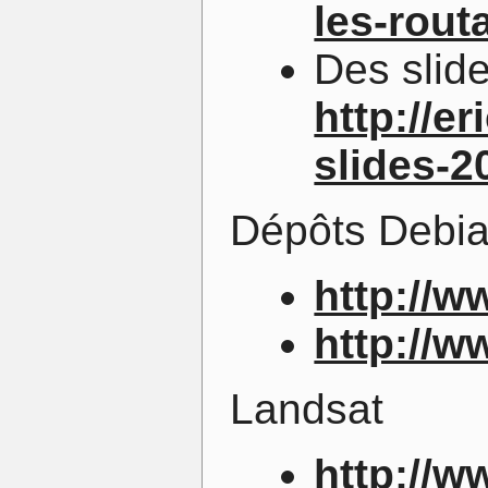
les-rout
Des slid
http://e
slides-2
Dépôts Debi
http://w
http://
Landsat
http://w