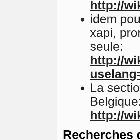
http://w
idem pou
xapi, pro
seule:
http://w
uselang
La sectio
Belgique
http://w
Recherches d