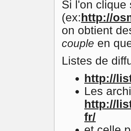
Si l'on clique
(ex:
http://o
on obtient de
en que
couple
Listes de diff
http://l
Les archi
http://l
fr/
et celle 