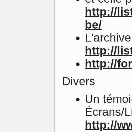
http://l
be/
L'archiv
http://l
http://f
Divers
Un témoi
Écrans/Li
http://w