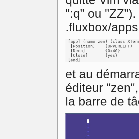
":q" ou "ZZ")
.fluxbox/apps
 [app] (name=zen) (class=XTerm
  [Position]    (UPPERLEFT)   
  [Deco]        {0x40}

  [Close]       {yes}

 [end]
et au démarra
éditeur "zen",
la barre de t