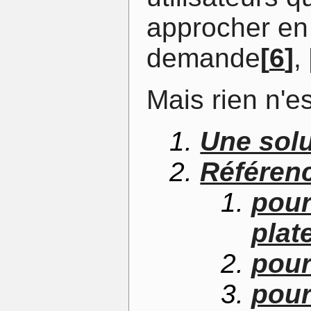
approcher en
demande
[
6
]
,
Mais rien n'e
Une sol
Référenc
pour
plat
pou
pou