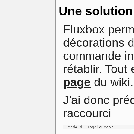
Une solution
Fluxbox perme
décorations d
commande int
rétablir. Tou
page
du wiki.
J'ai donc pré
raccourci
  Mod4 d :ToggleDecor