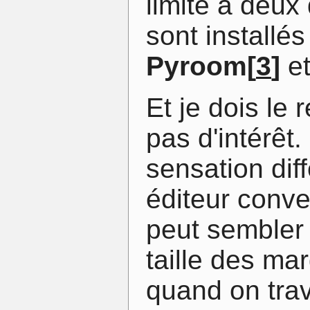
limité à deu
sont installés
Pyroom
[
3
]
e
Et je dois le
pas d'intérêt
sensation dif
éditeur conve
peut sembler i
taille des ma
quand on trav