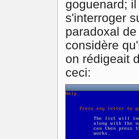
goguenard; i
s'interroger s
paradoxal de 
considère qu'i
on rédigeait 
ceci: