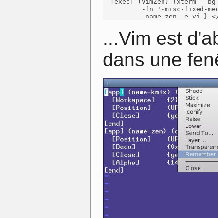
  [exec] (VimZen) {xterm  -bg 
          -fn '-misc-fixed-med
          -name zen -e vi } <
...Vim est d'
dans une fenê